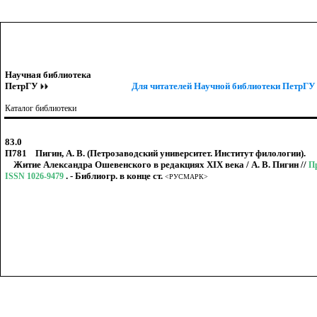
Научная библиотека
ПетрГУ
Для читателей Научной библиотеки ПетрГУ 
Каталог библиотеки
83.0
П781 Пигин, А. В. (Петрозаводский университет. Институт филологии).
Житие Александра Ошевенского в редакциях XIX века / А. В. Пигин //
Пр
. - Библиогр. в конце ст.
ISSN 1026-9479
<РУСМАРК>