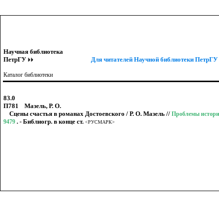
Научная библиотека
ПетрГУ
Для читателей Научной библиотеки ПетрГУ 
Каталог библиотеки
83.0
П781 Мазель, Р. О.
Сцены счастья в романах Достоевского / Р. О. Мазель //
Проблемы историче
. - Библиогр. в конце ст.
9479
<РУСМАРК>