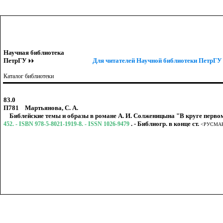
Научная библиотека
ПетрГУ
Для читателей Научной библиотеки ПетрГУ 
Каталог библиотеки
83.0
П781 Мартьянова, С. А.
Библейские темы и образы в романе А. И. Солженицына "В круге первом"
. - Библиогр. в конце ст.
452. - ISBN 978-5-8021-1919-8. - ISSN 1026-9479
<РУСМА