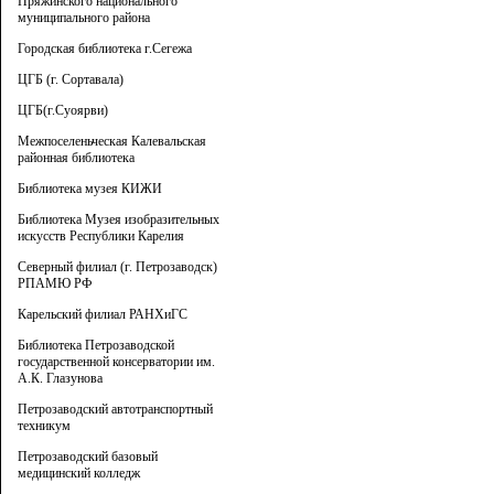
Пряжинского национального
муниципального района
Городская библиотека г.Сегежа
ЦГБ (г. Сортавала)
ЦГБ(г.Суоярви)
Межпоселеньческая Калевальская
районная библиотека
Библиотека музея КИЖИ
Библиотека Музея изобразительных
искусств Республики Карелия
Северный филиал (г. Петрозаводск)
РПАМЮ РФ
Карельский филиал РАНХиГС
Библиотека Петрозаводской
государственной консерватории им.
А.К. Глазунова
Петрозаводский автотранспортный
техникум
Петрозаводский базовый
медицинский колледж