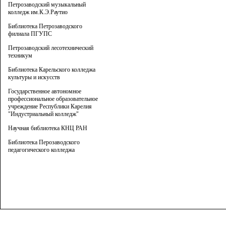
Петрозаводский музыкальный
колледж им.К.Э.Раутио
Библиотека Петрозаводского
филиала ПГУПС
Петрозаводский лесотехнический
техникум
Библиотека Карельского колледжа
культуры и искусств
Государственное автономное
профессиональное образовательное
учреждение Республики Карелия
"Индустриальный колледж"
Научная библиотека КНЦ РАН
Библиотека Перозаводского
педагогического колледжа