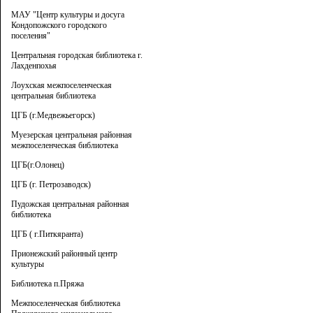
МАУ "Центр культуры и досуга
Кондопожского городского
поселения"
Центральная городская библиотека г.
Лахденпохья
Лоухская межпоселенческая
центральная библиотека
ЦГБ (г.Медвежьегорск)
Муезерская центральная районная
межпоселенческая библиотека
ЦГБ(г.Олонец)
ЦГБ (г. Петрозаводск)
Пудожская центральная районная
библиотека
ЦГБ ( г.Питкяранта)
Прионежский районный центр
культуры
Библиотека п.Пряжа
Межпоселенческая библиотека